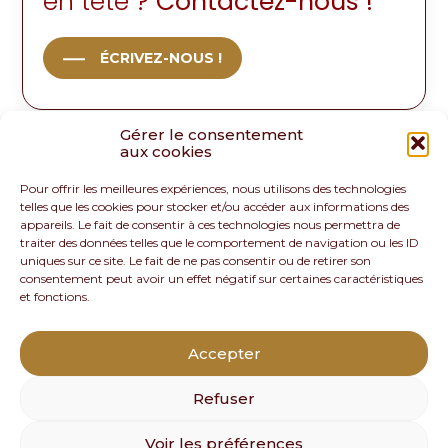
en tête ?
Contactez-nous !
ÉCRIVEZ-NOUS !
Gérer le consentement
aux cookies
Pour offrir les meilleures expériences, nous utilisons des technologies
telles que les cookies pour stocker et/ou accéder aux informations des
appareils. Le fait de consentir à ces technologies nous permettra de
traiter des données telles que le comportement de navigation ou les ID
uniques sur ce site. Le fait de ne pas consentir ou de retirer son
consentement peut avoir un effet négatif sur certaines caractéristiques
et fonctions.
Footer
Parc Euromédecine – Mini Parc Bâtiment 3 – 912 rue
Principale
de la Croix Verte – 34196 MONTPELLIER CEDEX 5
Accepter
Linkedin
Refuser
Voir les préférences