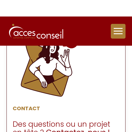
Aller
au
contenu
CONTACT
Des questions ou un projet