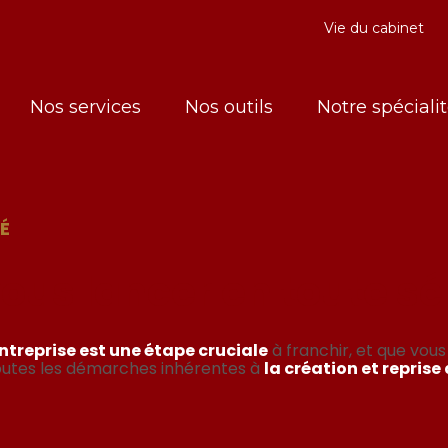
Vie du cabinet
Nos services
Nos outils
Notre spéciali
É
ous lancer en toute sé
ntreprise est une étape cruciale
à franchir, et que vou
toutes les démarches inhérentes à
la création et reprise