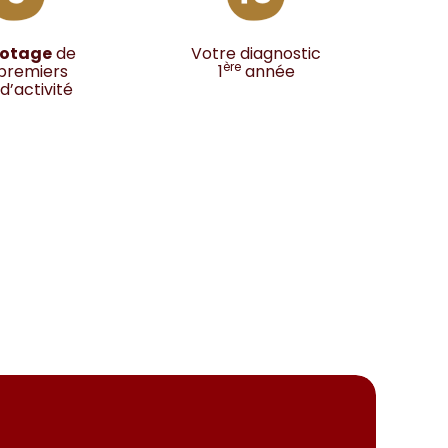
lotage
de
Votre diagnostic
ère
premiers
1
année
d’activité