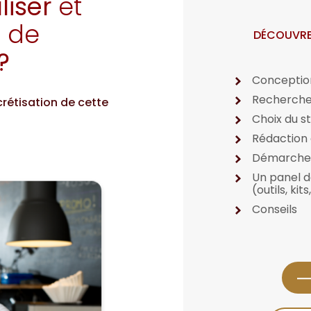
liser
et
t de
DÉCOUVRE
?
Conception
Recherche
étisation de cette
Choix du st
Rédaction 
Démarches
Un panel d
(outils, kits
Conseils