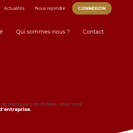
Actualités
Nous rejoindre
CONNEXION
I-Suite/I-Dépot
té
Qui sommes-nous ?
Contact
rénité
s ne manquez pas d’idées, nous vous
 d’entreprise.