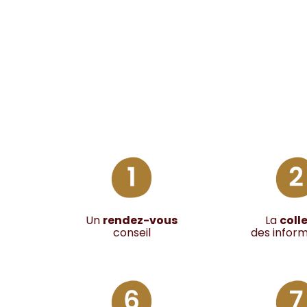
Un
rendez-vous
La
coll
conseil
des infor